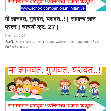
मी ज्ञानवंत, गुणवंत, यशवंत..! | सामान्य ज्ञान
प्रश्न | चाचणी क्र. 27 |
March 14, 2025
विद्यार्थी, शिक्षक व पालक .... सर्वांना नमस्कार. www.schoolcompanion.in हे एक
शैक्षणिक वेब पोर्टल…
Read more
मी ज्ञानवंत गुणवंत यशवंत