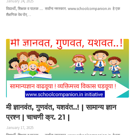
January 24, 2025
विद्यार्थी, शिक्षक व पालक .... सर्वांना नमस्कार. www.schoolcompanion.in हे एक
शैक्षणिक वेब पोर्…
Read more
मी ज्ञानवंत गुणवंत यशवंत
मी ज्ञानवंत, गुणवंत, यशवंत..! | सामान्य ज्ञान
प्रश्न | चाचणी क्र. 21 |
January 17, 2025