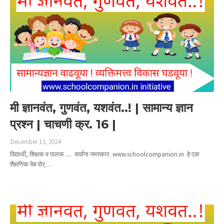
मी ज्ञानवंत गुणवंत यशवंत
मी ज्ञानवंत, गुणवंत, यशवंत..! | सामान्य ज्ञान
प्रश्न | चाचणी क्र. 16 |
December 13, 2024
विद्यार्थी, शिक्षक व पालक .... सर्वांना नमस्कार. www.schoolcompanion.in हे एक
शैक्षणिक वेब पोर्…
Read more
मी ज्ञानवंत गुणवंत यशवंत