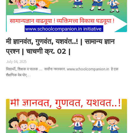
मी ज्ञानवंत, गुणवंत, यशवंत..! | सामान्य ज्ञान
प्रश्न | चाचणी क्र. 02 |
July 04, 2025
विद्यार्थी, शिक्षक व पालक .... सर्वांना नमस्कार. www.schoolcompanion.in हे एक
शैक्षणिक वेब पोर्…
Read more
मी ज्ञानवंत गुणवंत यशवंत