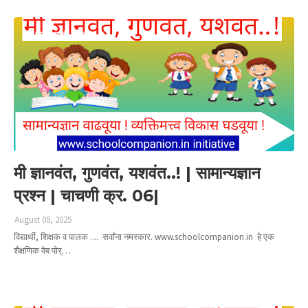
मी ज्ञानवंत गुणवंत यशवंत
मी ज्ञानवंत, गुणवंत, यशवंत..! | सामान्यज्ञान
प्रश्न | चाचणी क्र. 06|
August 08, 2025
विद्यार्थी, शिक्षक व पालक .... सर्वांना नमस्कार. www.schoolcompanion.in हे एक
शैक्षणिक वेब पोर्…
Read more