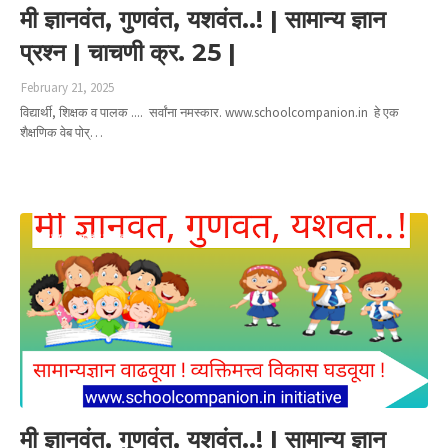
मी ज्ञानवंत, गुणवंत, यशवंत..! | सामान्य ज्ञान
प्रश्न | चाचणी क्र. 25 |
February 21, 2025
विद्यार्थी, शिक्षक व पालक .... सर्वांना नमस्कार. www.schoolcompanion.in हे एक
शैक्षणिक वेब पोर्…
Read more
मी ज्ञानवंत गुणवंत यशवंत
मी ज्ञानवंत, गुणवंत, यशवंत..! | सामान्य ज्ञान