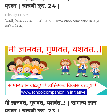
प्रश्न | चाचणी क्र. 24 |
February 14, 2025
विद्यार्थी, शिक्षक व पालक .... सर्वांना नमस्कार. www.schoolcompanion.in हे एक
शैक्षणिक वेब पोर्…
Read more
मी ज्ञानवंत गुणवंत यशवंत
मी ज्ञानवंत, गुणवंत, यशवंत..! | सामान्य ज्ञान
प्रश्न | चाचणी क्र. 23 |