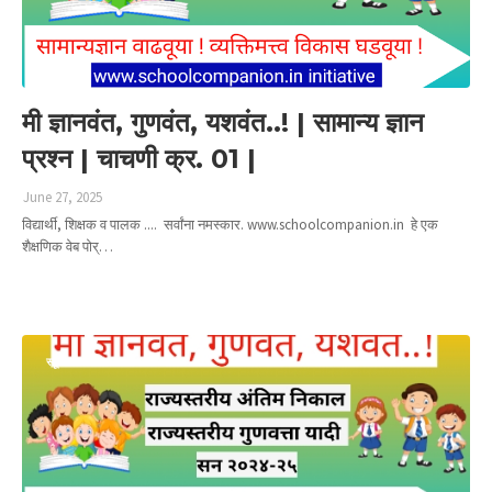
मी ज्ञानवंत, गुणवंत, यशवंत..! | सामान्य ज्ञान
प्रश्न | चाचणी क्र. 01 |
June 27, 2025
विद्यार्थी, शिक्षक व पालक .... सर्वांना नमस्कार. www.schoolcompanion.in हे एक
शैक्षणिक वेब पोर्…
Read more
स्कूल कंप्यानियन