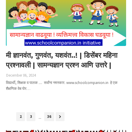
मी ज्ञानवंत, गुणवंत, यशवंत..! | डिसेंबर महिना
प्रश्नावली | सामन्यज्ञान प्रश्न आणि उत्तरे |
December 06, 2024
विद्यार्थी, शिक्षक व पालक .... सर्वांना नमस्कार. www.schoolcompanion.in हे एक
शैक्षणिक वेब पोर…
Read more
1
2
3
...
36