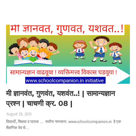
मी ज्ञानवंत गुणवंत यशवंत
मी ज्ञानवंत, गुणवंत, यशवंत..! | सामान्यज्ञान
प्रश्न | चाचणी क्र. 08 |
August 29, 2025
विद्यार्थी, शिक्षक व पालक .... सर्वांना नमस्कार. www.schoolcompanion.in हे एक
शैक्षणिक वेब पो…