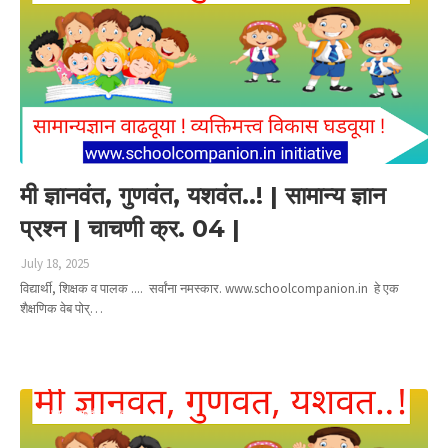
मी ज्ञानवंत, गुणवंत, यशवंत..! | सामान्य ज्ञान
प्रश्न | चाचणी क्र. 04 |
July 18, 2025
विद्यार्थी, शिक्षक व पालक .... सर्वांना नमस्कार. www.schoolcompanion.in हे एक
शैक्षणिक वेब पोर्…
Read more
मी ज्ञानवंत गुणवंत यशवंत