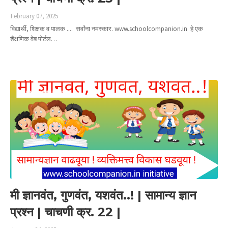
February 07, 2025
विद्यार्थी, शिक्षक व पालक .... सर्वांना नमस्कार. www.schoolcompanion.in हे एक
शैक्षणिक वेब पोर्टल…
Read more
मी ज्ञानवंत गुणवंत यशवंत
मी ज्ञानवंत, गुणवंत, यशवंत..! | सामान्य ज्ञान
प्रश्न | चाचणी क्र. 22 |