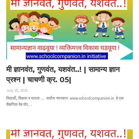
मी ज्ञानवंत गुणवंत यशवंत
मी ज्ञानवंत, गुणवंत, यशवंत..! | सामान्य ज्ञान
प्रश्न | चाचणी क्र. 05|
July 25, 2025
विद्यार्थी, शिक्षक व पालक .... सर्वांना नमस्कार. www.schoolcompanion.in हे एक
शैक्षणिक वेब पोर्…
Read more
मी ज्ञानवंत गुणवंत यशवंत