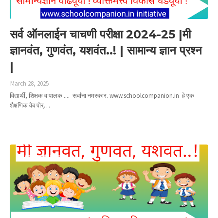
सर्व ऑनलाईन चाचणी परीक्षा 2024-25 |मी
ज्ञानवंत, गुणवंत, यशवंत..! | सामान्य ज्ञान प्रश्न
|
March 28, 2025
विद्यार्थी, शिक्षक व पालक .... सर्वांना नमस्कार. www.schoolcompanion.in हे एक
शैक्षणिक वेब पोर्…
Read more
मी ज्ञानवंत गुणवंत यशवंत