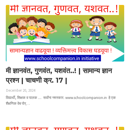
मी ज्ञानवंत गुणवंत यशवंत
मी ज्ञानवंत, गुणवंत, यशवंत..! | सामान्य ज्ञान
प्रश्न | चाचणी क्र. 17 |
December 20, 2024
विद्यार्थी, शिक्षक व पालक .... सर्वांना नमस्कार. www.schoolcompanion.in हे एक
शैक्षणिक वेब पोर्…
Read more