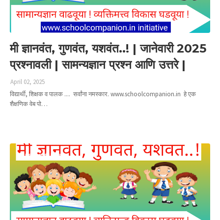
मी ज्ञानवंत, गुणवंत, यशवंत..! | जानेवारी 2025
प्रश्नावली | सामन्यज्ञान प्रश्न आणि उत्तरे |
April 02, 2025
विद्यार्थी, शिक्षक व पालक .... सर्वांना नमस्कार. www.schoolcompanion.in हे एक
शैक्षणिक वेब पो…
Read more
मी ज्ञानवंत गुणवंत यशवंत