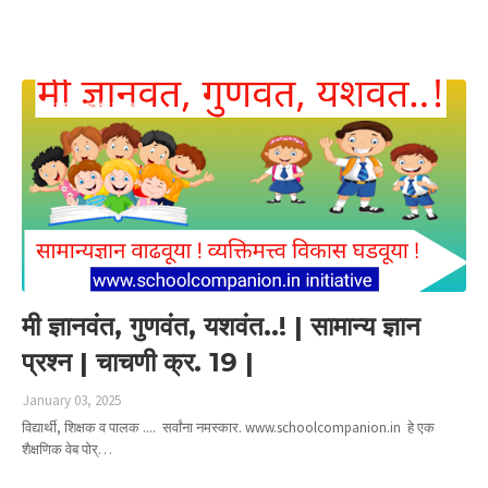
Read more
मी ज्ञानवंत गुणवंत यशवंत
मी ज्ञानवंत, गुणवंत, यशवंत..! | सामान्य ज्ञान
प्रश्न | चाचणी क्र. 19 |
January 03, 2025
विद्यार्थी, शिक्षक व पालक .... सर्वांना नमस्कार. www.schoolcompanion.in हे एक
शैक्षणिक वेब पोर्…