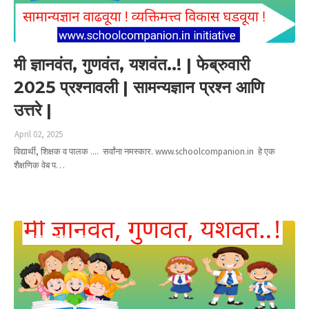
मी ज्ञानवंत, गुणवंत, यशवंत..! | फेब्रुवारी
2025 प्रश्नावली | सामन्यज्ञान प्रश्न आणि
उत्तरे |
April 02, 2025
विद्यार्थी, शिक्षक व पालक .... सर्वांना नमस्कार. www.schoolcompanion.in हे एक
शैक्षणिक वेब प…
Read more
मी ज्ञानवंत गुणवंत यशवंत