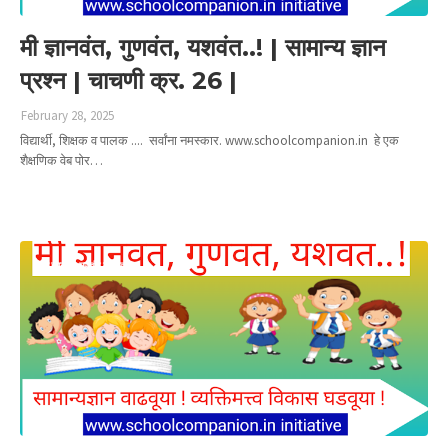
मी ज्ञानवंत, गुणवंत, यशवंत..! | सामान्य ज्ञान
प्रश्न | चाचणी क्र. 26 |
February 28, 2025
विद्यार्थी, शिक्षक व पालक .... सर्वांना नमस्कार. www.schoolcompanion.in हे एक
शैक्षणिक वेब पोर…
Read more
मी ज्ञानवंत गुणवंत यशवंत