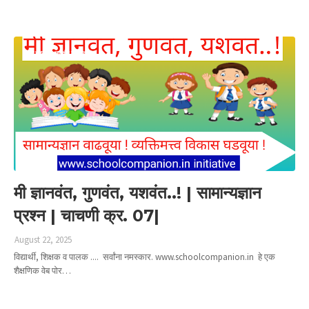
Read more
मी ज्ञानवंत गुणवंत यशवंत
मी ज्ञानवंत, गुणवंत, यशवंत..! | सामान्यज्ञान
प्रश्न | चाचणी क्र. 07|
August 22, 2025
विद्यार्थी, शिक्षक व पालक .... सर्वांना नमस्कार. www.schoolcompanion.in हे एक
शैक्षणिक वेब पोर…
Read more