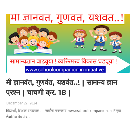
Read more
मी ज्ञानवंत गुणवंत यशवंत
मी ज्ञानवंत, गुणवंत, यशवंत..! | सामान्य ज्ञान
प्रश्न | चाचणी क्र. 18 |
December 27, 2024
विद्यार्थी, शिक्षक व पालक .... सर्वांना नमस्कार. www.schoolcompanion.in हे एक
शैक्षणिक वेब पोर्…
Read more