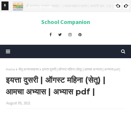
मी ज्ञानवंत गुणवंत यशवंत
मी ज्ञानवंत, गुणवंत, यशवंत..! | सामान्यज्ञान प्रश्न | चाचणी क्र. 07|
School Companion
Home
सेतू अभ्यासक्रम
इयत्ता दुसरी | ऑगस्ट महिना (सेतू) | आमचा अभ्यास | अभ्यास pdf |
इयत्ता दुसरी | ऑगस्ट महिना (सेतू) |
आमचा अभ्यास | अभ्यास pdf |
August 09, 2021